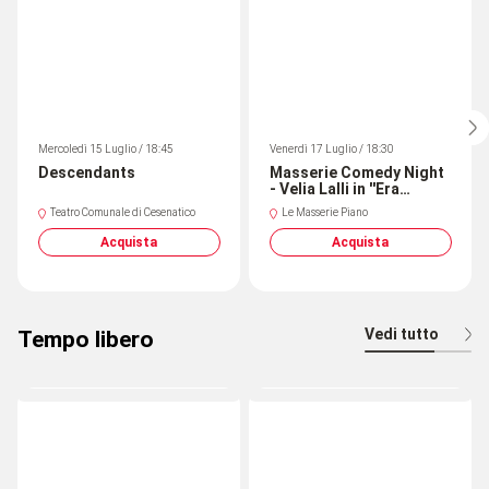
Mercoledì 15 Luglio / 18:45
Venerdì 17 Luglio / 18:30
Descendants
Masserie Comedy Night
- Velia Lalli in ''Era
meglio morire da
Teatro Comunale di Cesenatico
Le Masserie Piano
piccoli''
Acquista
Acquista
Vedi tutto
Tempo libero