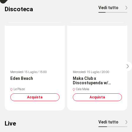
Vedi tutto
Discoteca
Mercoledì 15 Luglio / 15:00
Mercoledì 15 Luglio / 20:00
Eden Beach
Maka Club x
Discostupenda w/
Tommiboy all night long
Le Plaze
Cala Maka
Acquista
Acquista
Vedi tutto
Live