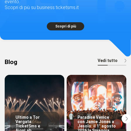
evento.
Scopri di più su business.ticketsms.it
Scopri di più
Vedi tutto
Blog
Ultimo a Tor
Paradise Venice
Vergata:
con Jamie Jones a
TicketSms e
Jesolo: il 1° agosto
AionLab
2026 la Spiaggia