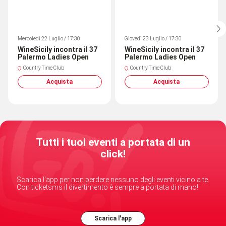
Mercoledì 22 Luglio / 17:30
Giovedì 23 Luglio / 17:30
WineSicily incontra il 37
WineSicily incontra il 37
Palermo Ladies Open
Palermo Ladies Open
Country Time Club
Country Time Club
Acquista
Acquista
Tutti i tuoi eventi a portata di un
click!
Scarica l'app per non perdere nessuno degli eventi vicino a te.
Con ticketsms il divertimento è sempre a portata di mano!
Scarica l'app