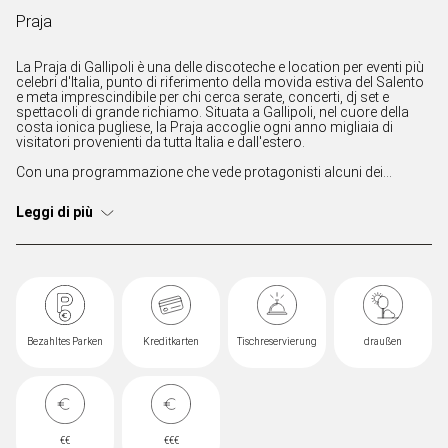
Praja
La Praja di Gallipoli è una delle discoteche e location per eventi più
celebri d'Italia, punto di riferimento della movida estiva del Salento
e meta imprescindibile per chi cerca serate, concerti, dj set e
spettacoli di grande richiamo. Situata a Gallipoli, nel cuore della
costa ionica pugliese, la Praja accoglie ogni anno migliaia di
visitatori provenienti da tutta Italia e dall'estero.
Con una programmazione che vede protagonisti alcuni dei
migliori DJ internazionali, artisti della scena urban, dance,
elettronica e pop, la Praja offre un calendario ricco di eventi
Leggi di più
esclusivi e produzioni di alto livello. Gli ampi spazi all'aperto, gli
allestimenti scenografici e le tecnologie audio e luci
all'avanguardia contribuiscono a creare un'esperienza unica nel
panorama dell'intrattenimento estivo.
Considerata una delle icone della nightlife italiana, la Praja
rappresenta il cuore pulsante delle notti di Gallipoli e del Salento.
Bezahltes Parken
Kreditkarten
Tischreservierung
draußen
€€
€€€