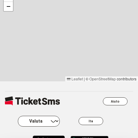
−
Leaflet
|
©
OpenStreetMap
contributors
Aiuto
Ita