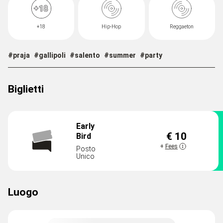
+18
Hip-Hop
Reggaeton
#praja
#gallipoli
#salento
#summer
#party
Biglietti
Early
€ 10
Bird
DISPONIBILI
+
Fees
Posto
Unico
Luogo