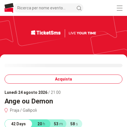
Acquista
lunedì 24 agosto 2026
/ 21:00
Ange ou Demon
Praja / Gallipoli
42 Days
20
h
53
m
58
s