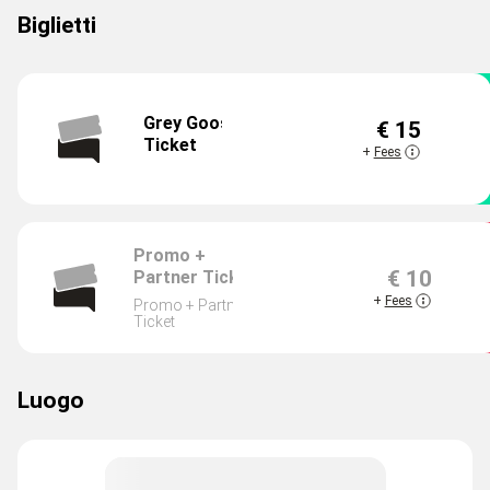
Biglietti
Grey Goose
€ 15
DISPONIBILI
Ticket
+
Fees
Promo +
€ 10
Partner Ticket
ESAURITI
+
Fees
Promo + Partner
Ticket
Luogo