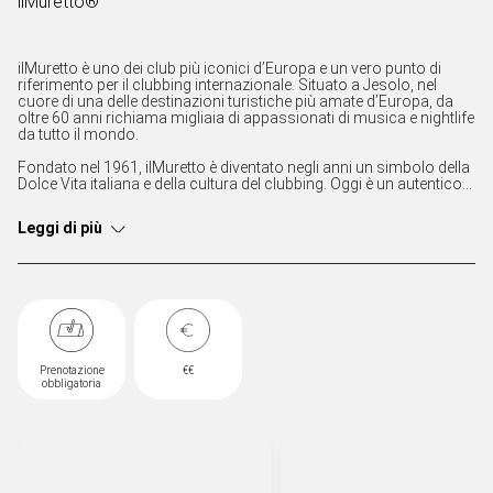
ilMuretto®
ilMuretto è uno dei club più iconici d’Europa e un vero punto di
riferimento per il clubbing internazionale. Situato a Jesolo, nel
cuore di una delle destinazioni turistiche più amate d’Europa, da
oltre 60 anni richiama migliaia di appassionati di musica e nightlife
da tutto il mondo.
Fondato nel 1961, ilMuretto è diventato negli anni un simbolo della
Dolce Vita italiana e della cultura del clubbing. Oggi è un autentico
must per gli amanti della musica elettronica, grazie a una
programmazione artistica internazionale e alla presenza dei DJ più
Leggi di più
importanti della scena globale.
Un luogo leggendario dove musica, energia e storia della nightlife
si incontrano.
We dance till morning.
Prenotazione
€€
obbligatoria