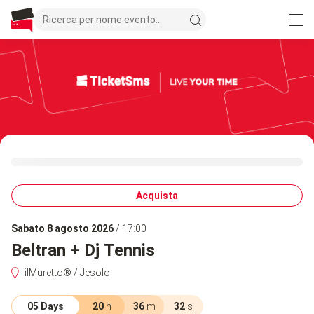
Acquista
sabato 8 agosto 2026
/ 17:00
Beltran + Dj Tennis
ilMuretto® / Jesolo
05 Days
20
h
36
m
32
s