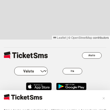
Leaflet
|
©
OpenStreetMap
contributors
Aiuto
Ita
×
About
Business
Carriere
FAQ