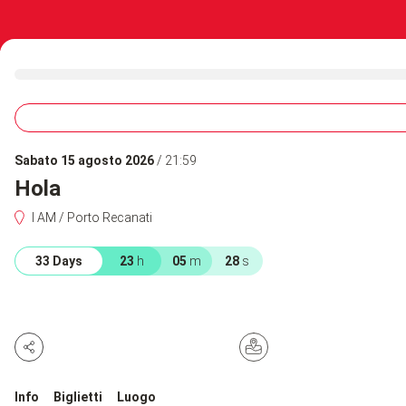
sabato 15 agosto 2026
/ 21:59
Hola
I AM / Porto Recanati
33 Days
23
h
05
m
28
s
Info
Biglietti
Luogo