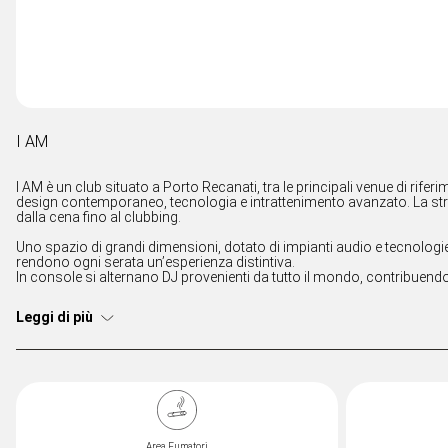
I AM
I AM è un club situato a Porto Recanati, tra le principali venue di rife
design contemporaneo, tecnologia e intrattenimento avanzato. La strut
dalla cena fino al clubbing.
Uno spazio di grandi dimensioni, dotato di impianti audio e tecnologie
rendono ogni serata un’esperienza distintiva.
In console si alternano DJ provenienti da tutto il mondo, contribuendo
Leggi di più
Area Fumatori