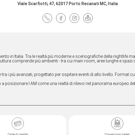
Viale Scarfiotti, 47, 62017 Porto Recanati MC, Italia
rimento in Italia. Tra le realtà più moderne e scenografiche della nightlife
tura comprende più ambienti - tra cui main room, aree lunghe e spazi de
 tra i più avanzati, progettato per ospitare eventi di alto livello. Form
 a posizionare I AM come una realtà di rilievo nel panorama europeo della
Carte di credito
Convenzioni Hotel