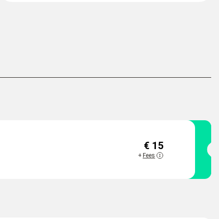
€ 15
DISPONIBILI
+
Fees