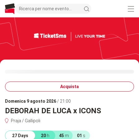
Acquista
domenica 9 agosto 2026
/ 21:00
DEBORAH DE LUCA x ICONS
Praja / Gallipoli
27 Days
20
h
45
m
01
s