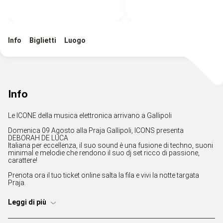
Info
Biglietti
Luogo
Info
Le ICONE della musica elettronica arrivano a Gallipoli
Domenica 09 Agosto alla Praja Gallipoli, ICONS presenta
DEBORAH DE LUCA
Italiana per eccellenza, il suo sound è una fusione di techno, suoni
minimal e melodie che rendono il suo dj set ricco di passione,
carattere!
Prenota ora il tuo ticket online salta la fila e vivi la notte targata
Praja.
Leggi di più