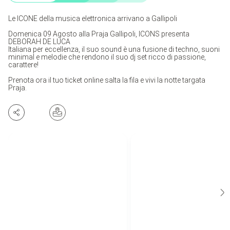
Le ICONE della musica elettronica arrivano a Gallipoli
Domenica 09 Agosto alla Praja Gallipoli, ICONS presenta
DEBORAH DE LUCA
Italiana per eccellenza, il suo sound è una fusione di techno, suoni
minimal e melodie che rendono il suo dj set ricco di passione,
carattere!
Prenota ora il tuo ticket online salta la fila e vivi la notte targata
Praja.