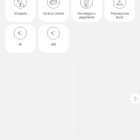
rappresenta il cuore pulsante delle notti di Gallipoli e del Salento.
All'aperto
Carte di credito
Parcheggio a
Prenotazione
pagamento
tavoli
€€
€€€