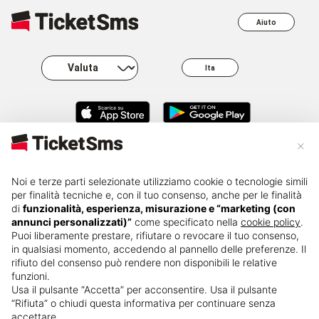
Aiuto
Ita
×
About
Business
Carriere
FAQ
Noi e terze parti selezionate utilizziamo cookie o tecnologie simili
per finalità tecniche e, con il tuo consenso, anche per le finalità
di
funzionalità, esperienza, misurazione e “marketing (con
Press kit
Governance
Privacy
Rivendita
annunci personalizzati)”
come specificato nella
cookie policy
.
Puoi liberamente prestare, rifiutare o revocare il tuo consenso,
in qualsiasi momento, accedendo al pannello delle preferenze. Il
Cambio
Termini e
Cookie policy
nominativo
condizioni
rifiuto del consenso può rendere non disponibili le relative
funzioni.
Usa il pulsante “Accetta” per acconsentire. Usa il pulsante
“Rifiuta” o chiudi questa informativa per continuare senza
accettare.