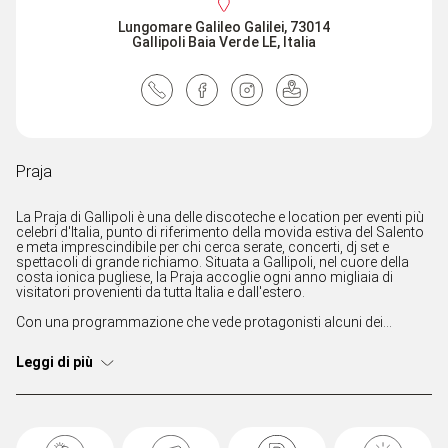
Lungomare Galileo Galilei, 73014
Gallipoli Baia Verde LE, Italia
Praja
La Praja di Gallipoli è una delle discoteche e location per eventi più
celebri d'Italia, punto di riferimento della movida estiva del Salento
e meta imprescindibile per chi cerca serate, concerti, dj set e
spettacoli di grande richiamo. Situata a Gallipoli, nel cuore della
costa ionica pugliese, la Praja accoglie ogni anno migliaia di
visitatori provenienti da tutta Italia e dall'estero.
Con una programmazione che vede protagonisti alcuni dei
migliori DJ internazionali, artisti della scena urban, dance,
elettronica e pop, la Praja offre un calendario ricco di eventi
Leggi di più
esclusivi e produzioni di alto livello. Gli ampi spazi all'aperto, gli
allestimenti scenografici e le tecnologie audio e luci
all'avanguardia contribuiscono a creare un'esperienza unica nel
panorama dell'intrattenimento estivo.
Considerata una delle icone della nightlife italiana, la Praja