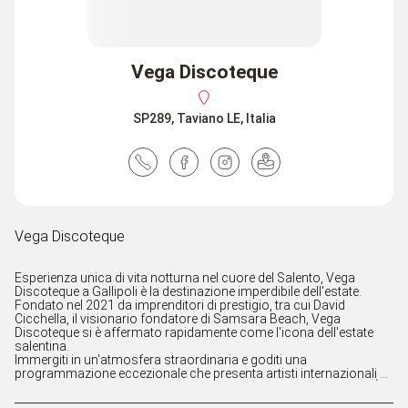
Vega Discoteque
SP289, Taviano LE, Italia
Vega Discoteque
Esperienza unica di vita notturna nel cuore del Salento, Vega
Discoteque a Gallipoli è la destinazione imperdibile dell'estate.
Fondato nel 2021 da imprenditori di prestigio, tra cui David
Cicchella, il visionario fondatore di Samsara Beach, Vega
Discoteque si è affermato rapidamente come l'icona dell'estate
salentina.
Immergiti in un'atmosfera straordinaria e goditi una
programmazione eccezionale che presenta artisti internazionali di
primo piano. Con eventi esclusivi come MAMACITA e il MARTEDÌ
DEL VILLAGGIO, Vega Discoteque offre intrattenimento di alta