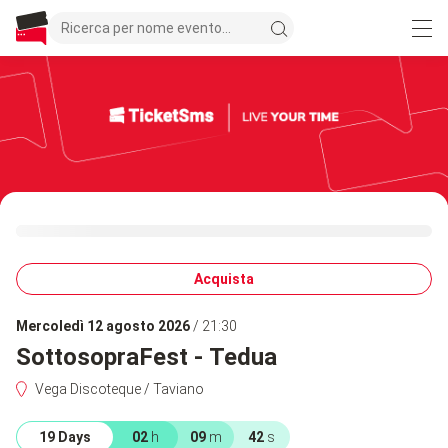
Acquista
mercoledì 12 agosto 2026
/ 21:30
SottosopraFest - Tedua
Vega Discoteque / Taviano
19 Days
02
h
09
m
42
s