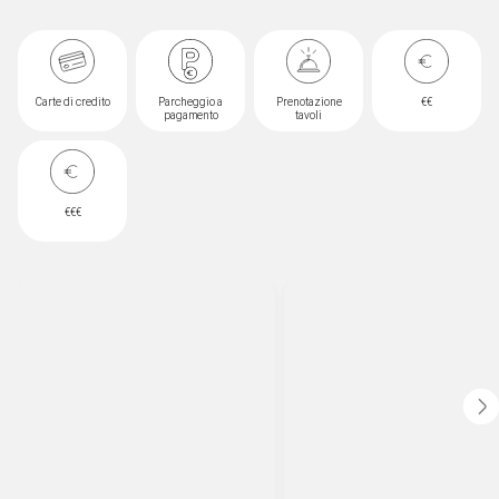
qualità e un'esperienza indimenticabile.
Carte di credito
Parcheggio a
Prenotazione
€€
pagamento
tavoli
€€€