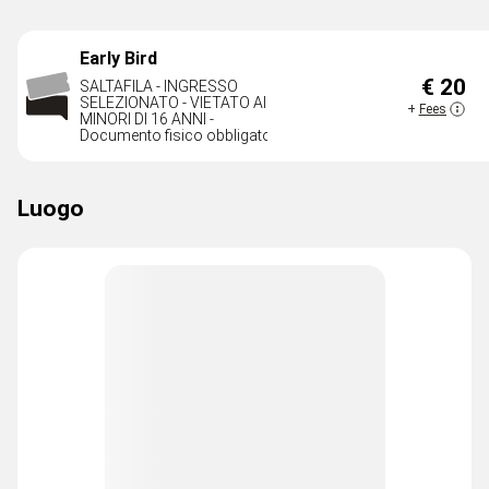
Early Bird
€ 20
SALTAFILA - INGRESSO
DISPONI
SELEZIONATO - VIETATO AI
+
Fees
MINORI DI 16 ANNI -
Documento fisico obbligatorio
Luogo