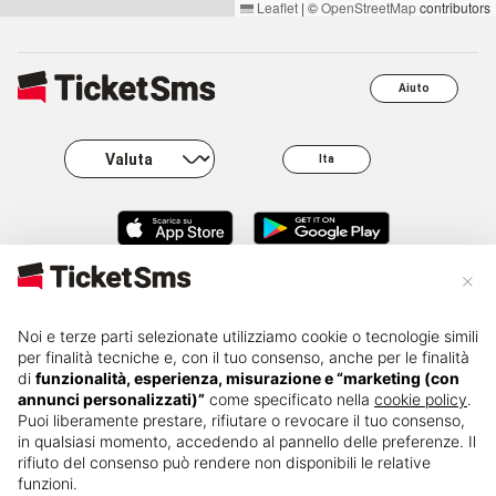
Leaflet
|
©
OpenStreetMap
contributors
Aiuto
Ita
×
About
Business
Carriere
FAQ
Noi e terze parti selezionate utilizziamo cookie o tecnologie simili
per finalità tecniche e, con il tuo consenso, anche per le finalità
Press kit
Governance
Privacy
Rivendita
di
funzionalità, esperienza, misurazione e “marketing (con
annunci personalizzati)”
come specificato nella
cookie policy
.
Puoi liberamente prestare, rifiutare o revocare il tuo consenso,
in qualsiasi momento, accedendo al pannello delle preferenze. Il
Cambio
Termini e
Cookie policy
nominativo
condizioni
rifiuto del consenso può rendere non disponibili le relative
funzioni.