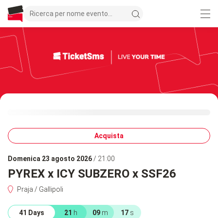
Acquista
domenica 23 agosto 2026
/ 21:00
PYREX x ICY SUBZERO x SSF26
Praja / Gallipoli
41 Days
21
h
09
m
17
s