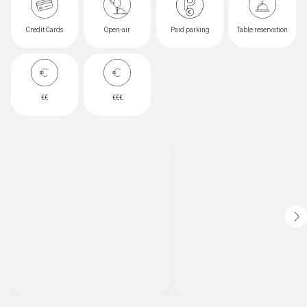
rappresenta il cuore pulsante delle notti di Gallipoli e del Salento.
Credit Cards
Open-air
Paid parking
Table reservation
€€
€€€