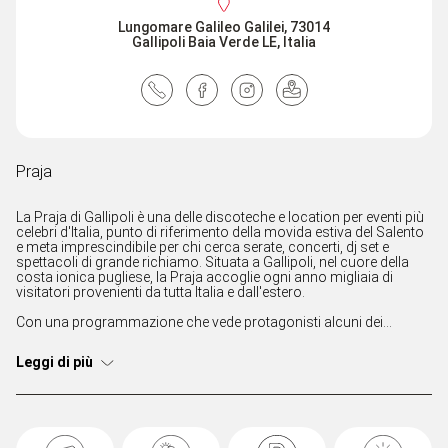
Lungomare Galileo Galilei, 73014
Gallipoli Baia Verde LE, Italia
Praja
La Praja di Gallipoli è una delle discoteche e location per eventi più
celebri d'Italia, punto di riferimento della movida estiva del Salento
e meta imprescindibile per chi cerca serate, concerti, dj set e
spettacoli di grande richiamo. Situata a Gallipoli, nel cuore della
costa ionica pugliese, la Praja accoglie ogni anno migliaia di
visitatori provenienti da tutta Italia e dall'estero.
Con una programmazione che vede protagonisti alcuni dei
migliori DJ internazionali, artisti della scena urban, dance,
elettronica e pop, la Praja offre un calendario ricco di eventi
Leggi di più
esclusivi e produzioni di alto livello. Gli ampi spazi all'aperto, gli
allestimenti scenografici e le tecnologie audio e luci
all'avanguardia contribuiscono a creare un'esperienza unica nel
panorama dell'intrattenimento estivo.
Considerata una delle icone della nightlife italiana, la Praja