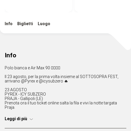
Info
Biglietti
Luogo
Info
Polo bianca e Air Max 90 😮‍💨🚀👀
Il 23 agosto, per la prima volta insieme al SOTTOSOPRA FEST,
arrivano @Pyrex e @icysubzero 🔥
23 AGOSTO
PYREX - ICY SUBZERO
PRAJA - Gallipoli (LE)
Prenota ora il tuo ticket online salta la fila e vivi la notte targata
Praja.
Leggi di più