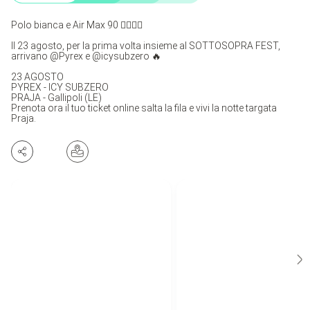
Polo bianca e Air Max 90 😮‍💨🚀👀
Il 23 agosto, per la prima volta insieme al SOTTOSOPRA FEST,
arrivano @Pyrex e @icysubzero 🔥
23 AGOSTO
PYREX - ICY SUBZERO
PRAJA - Gallipoli (LE)
Prenota ora il tuo ticket online salta la fila e vivi la notte targata
Praja.