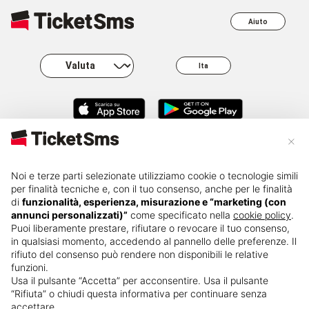
Aiuto
Ita
×
About
Business
Carriere
FAQ
Noi e terze parti selezionate utilizziamo cookie o tecnologie simili
per finalità tecniche e, con il tuo consenso, anche per le finalità
di
funzionalità, esperienza, misurazione e “marketing (con
Press kit
Governance
Privacy
Rivendita
annunci personalizzati)”
come specificato nella
cookie policy
.
Puoi liberamente prestare, rifiutare o revocare il tuo consenso,
in qualsiasi momento, accedendo al pannello delle preferenze. Il
Cambio
Termini e
Cookie policy
nominativo
condizioni
rifiuto del consenso può rendere non disponibili le relative
funzioni.
Usa il pulsante “Accetta” per acconsentire. Usa il pulsante
“Rifiuta” o chiudi questa informativa per continuare senza
accettare.