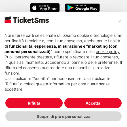
×
About
Business
Carriere
FAQ
Noi e terze parti selezionate utilizziamo cookie o tecnologie simili
per finalità tecniche e, con il tuo consenso, anche per le finalità
Press kit
Governance
Privacy
Rivendita
di
funzionalità, esperienza, misurazione e “marketing (con
annunci personalizzati)”
come specificato nella
cookie policy
.
Puoi liberamente prestare, rifiutare o revocare il tuo consenso,
in qualsiasi momento, accedendo al pannello delle preferenze. Il
Cambio
Termini e
Cookie policy
nominativo
condizioni
rifiuto del consenso può rendere non disponibili le relative
funzioni.
Usa il pulsante “Accetta” per acconsentire. Usa il pulsante
“Rifiuta” o chiudi questa informativa per continuare senza
accettare.
Rifiuta
Accetta
©
TicketSms
_tutti i diritti riservati
Scopri di più e personalizza
Versione sistema 3.0
v1.10.11