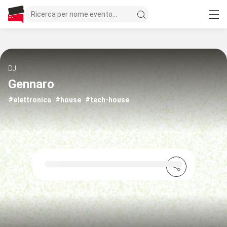
DJ
Gennaro
#elettronica
#house
#tech-house