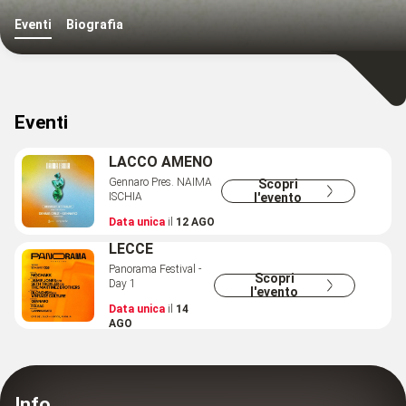
Eventi
Biografia
Eventi
LACCO AMENO
Gennaro Pres. NAIMA
Scopri
ISCHIA
l'evento
Data unica
il
12 AGO
LECCE
Panorama Festival -
Scopri
Day 1
l'evento
Data unica
il
14
AGO
Info