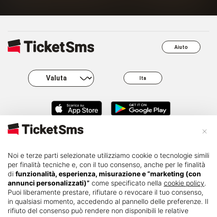
Aiuto
Ita
×
About
Business
Carriere
FAQ
Noi e terze parti selezionate utilizziamo cookie o tecnologie simili
per finalità tecniche e, con il tuo consenso, anche per le finalità
di
funzionalità, esperienza, misurazione e “marketing (con
Press kit
Governance
Privacy
Rivendita
annunci personalizzati)”
come specificato nella
cookie policy
.
Puoi liberamente prestare, rifiutare o revocare il tuo consenso,
in qualsiasi momento, accedendo al pannello delle preferenze. Il
Cambio
Termini e
Cookie policy
nominativo
condizioni
rifiuto del consenso può rendere non disponibili le relative