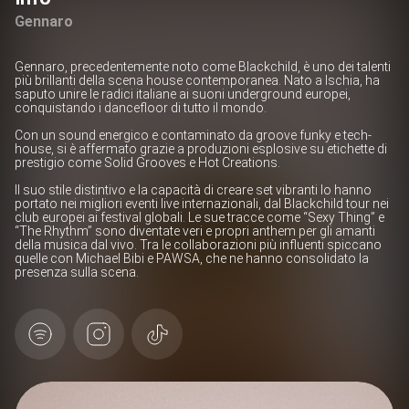
Gennaro
Gennaro, precedentemente noto come Blackchild, è uno dei talenti
più brillanti della scena house contemporanea. Nato a Ischia, ha
saputo unire le radici italiane ai suoni underground europei,
conquistando i dancefloor di tutto il mondo.
Con un sound energico e contaminato da groove funky e tech-
house, si è affermato grazie a produzioni esplosive su etichette di
prestigio come Solid Grooves e Hot Creations.
Il suo stile distintivo e la capacità di creare set vibranti lo hanno
portato nei migliori eventi live internazionali, dal Blackchild tour nei
club europei ai festival globali. Le sue tracce come “Sexy Thing” e
“The Rhythm” sono diventate veri e propri anthem per gli amanti
della musica dal vivo. Tra le collaborazioni più influenti spiccano
quelle con Michael Bibi e PAWSA, che ne hanno consolidato la
presenza sulla scena.